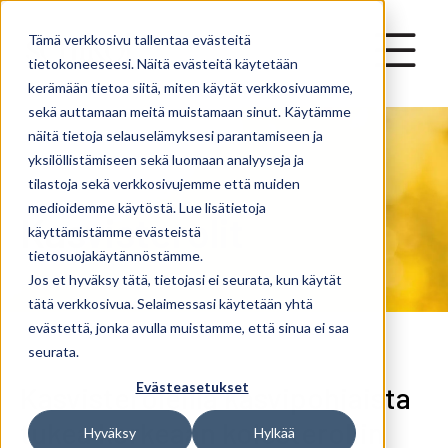
Skip to main content
Tämä verkkosivu tallentaa evästeitä
tietokoneeseesi. Näitä evästeitä käytetään
kerämään tietoa siitä, miten käytät verkkosivuamme,
sekä auttamaan meitä muistamaan sinut. Käytämme
näitä tietoja selauselämyksesi parantamiseen ja
yksilöllistämiseen sekä luomaan analyyseja ja
tilastoja sekä verkkosivujemme että muiden
medioidemme käytöstä. Lue lisätietoja
Kasvisterolit
käyttämistämme evästeistä
tietosuojakäytännöstämme.
Jos et hyväksy tätä, tietojasi ei seurata, kun käytät
tätä verkkosivua. Selaimessasi käytetään yhtä
evästettä, jonka avulla muistamme, että sinua ei saa
seurata.
Evästeasetukset
Kasvisteroleilla kasvipohjaista
tukea korkeaan kolesteroliin
Hyväksy
Hylkää