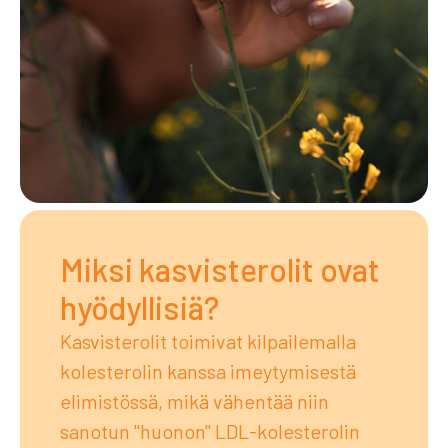
Miksi kasvisterolit ovat
hyödyllisiä?
Kasvisterolit toimivat kilpailemalla
kolesterolin kanssa imeytymisestä
elimistössä, mikä vähentää niin
sanotun "huonon" LDL-kolesterolin