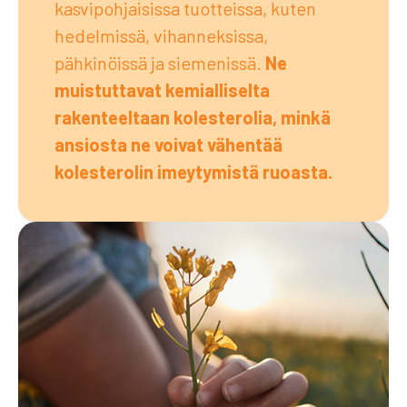
kasvipohjaisissa tuotteissa, kuten
hedelmissä, vihanneksissa,
pähkinöissä ja siemenissä.
Ne
muistuttavat kemialliselta
rakenteeltaan kolesterolia, minkä
ansiosta ne voivat vähentää
kolesterolin imeytymistä ruoasta.