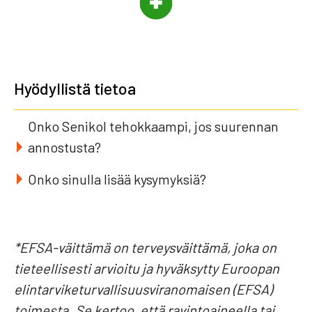
Hyödyllistä tietoa
Onko Senikol tehokkaampi, jos suurennan
annostusta?
Onko sinulla lisää kysymyksiä?
*EFSA-väittämä on terveysväittämä, joka on
tieteellisesti arvioitu ja hyväksytty Euroopan
elintarviketurvallisuusviranomaisen (EFSA)
toimesta.
Se kertoo, että ravintoaineella tai