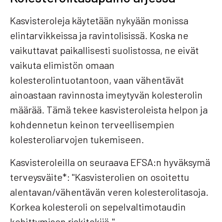
Kasvisteroleja käytetään nykyään monissa
elintarvikkeissa ja ravintolisissä. Koska ne
vaikuttavat paikallisesti suolistossa, ne eivät
vaikuta elimistön omaan
kolesterolintuotantoon, vaan vähentävät
ainoastaan ravinnosta imeytyvän kolesterolin
määrää. Tämä tekee kasvisteroleista helpon ja
kohdennetun keinon terveellisempien
kolesteroliarvojen tukemiseen.
Kasvisteroleilla on seuraava EFSA:n hyväksymä
terveysväite*: "Kasvisterolien on osoitettu
alentavan/vähentävän veren kolesterolitasoja.
Korkea kolesteroli on sepelvaltimotaudin
kehittymisen riskitekijä."