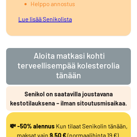
Helppo annostus
Lue lisää Senikolista
Aloita matkasi kohti
terveellisempää kolesterolia
tänään
Senikol on saatavilla joustavana
kestotilauksena – ilman sitoutusmisaikaa.
💸 -50% alennus
Kun tilaat Senikolin tänään,
maksat vain
9,50 €
(normaalihinta 19 €).